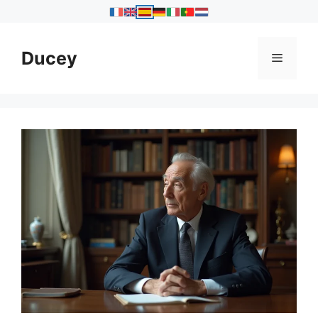
Saltar
al
Ducey
Menú
contenido