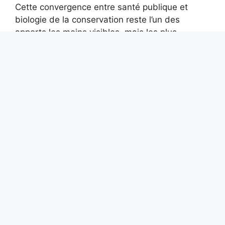
Cette convergence entre santé publique et
biologie de la conservation reste l’un des
apports les moins visibles, mais les plus
concrets, de l’étude de la consanguinité
humaine à l’échelle mondiale.
Catégories
Uncategorized