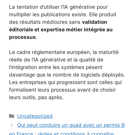
La tentation d’utiliser l’IA générative pour
multiplier les publications existe. Elle produit
des résultats médiocres sans
validation
éditoriale et expertise métier intégrée au
processus
.
Le cadre réglementaire européen, la maturité
réelle de l’IA générative et la qualité de
l’intégration entre les systèmes pèsent
davantage que le nombre de logiciels déployés.
Les entreprises qui progressent sont celles qui
formalisent leurs processus avant de choisir
leurs outils, pas après.
Catégories
Uncategorized
Qui peut conduire un quad avec un permis B
en France : règles et conditions à connaître