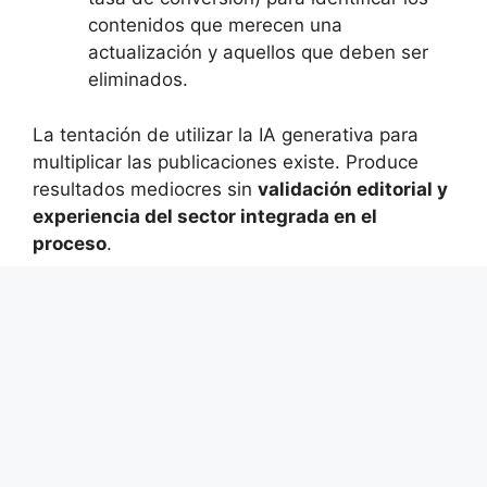
contenidos que merecen una
actualización y aquellos que deben ser
eliminados.
La tentación de utilizar la IA generativa para
multiplicar las publicaciones existe. Produce
resultados mediocres sin
validación editorial y
experiencia del sector integrada en el
proceso
.
El marco regulatorio europeo, la madurez real
de la IA generativa y la calidad de la integración
entre los sistemas pesan más que el número de
software desplegados. Las empresas que
avanzan son aquellas que formalizan sus
procesos antes de elegir sus herramientas, no
después.