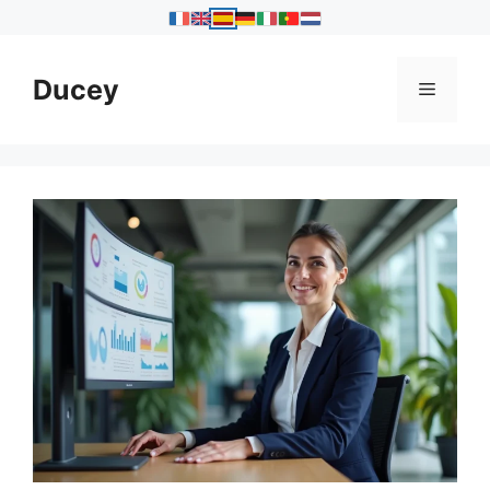
Saltar
al
Ducey
Menú
contenido