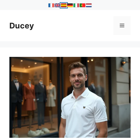
Saltar
al
Ducey
Menú
contenido