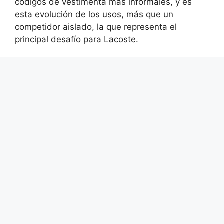
códigos de vestimenta más informales, y es
esta evolución de los usos, más que un
competidor aislado, la que representa el
principal desafío para Lacoste.
Categorías
Uncategorized
Las últimas tendencias e inspiraciones para
organizar una boda inolvidable